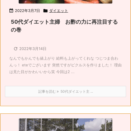

2022年3月7日

ダイエット
50代ダイエット主婦 お酢の力に再注目する
の巻

2022年3月14日
なんでもかんでも値上がり 給料も上がってくれな つじつま合わ
んっ！ eteでございます 突然ですがピクルスを作りました！ 理由
は見た目がかわいいから笑 今回は2 ...
記事を読む
50代ダイエット主 ...