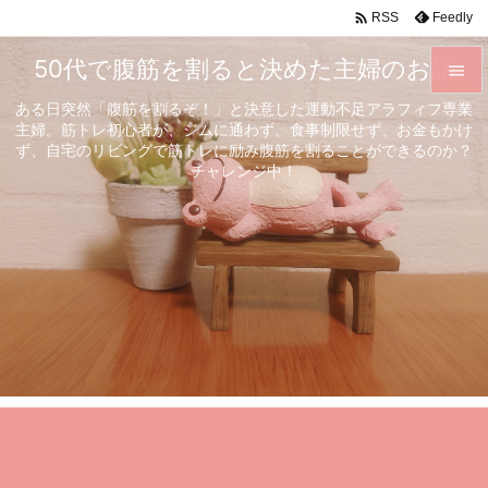

Feedly
RSS
50代で腹筋を割ると決めた主婦のお話

ある日突然「腹筋を割るぞ！」と決意した運動不足アラフィフ専業

主婦。筋トレ初心者が、ジムに通わず、食事制限せず、お金もかけ
メニュ
ず、自宅のリビングで筋トレに励み腹筋を割ることができるのか？

チャレンジ中！
サイド

前へ

次へ

検索