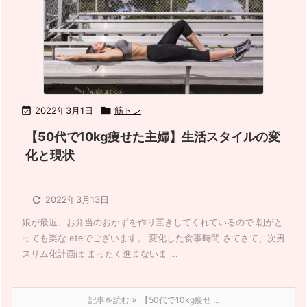

2022年3月1日

筋トレ
【50代で10kg痩せた主婦】生活スタイルの変
化と現状

2022年3月13日
娘が最近、お弁当のおかずを作り置きしてくれているので 朝がと
っても楽な eteでございます。 変化した食事時間 さてさて、次男
スリム化計画は まったく進まないま ...
記事を読む
【50代で10kg痩せ ...