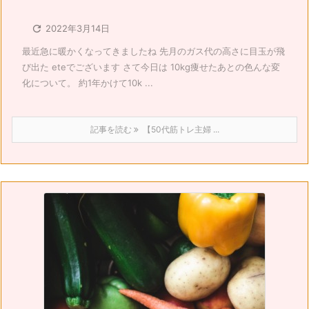

2022年3月14日
最近急に暖かくなってきましたね 先月のガス代の高さに目玉が飛
び出た eteでございます さて今日は 10kg痩せたあとの色んな変
化について。 約1年かけて10k ...
記事を読む
【50代筋トレ主婦 ...