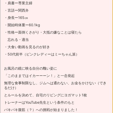
・肩書ー専業主婦
・言語ー関西弁
・身長ー165㎝
・開始時体重ー60.1kg
・性格ー面倒くさがり・大抵の嫌なことは寝たら
忘れる・適当
・大食い動画を見るのが好き
・50代前半（ピンクレディーはミーちゃん派）
お風呂の鏡に映る自分の醜い姿に
「このままではイカーーーン！」と一念発起
無理な食事制限なし、ジムへは通わない、お金をかけない（でき
るだけ）
とルールを決めて、自宅のリビングにヨガマット1枚
トレーナーはYouTube先生という条件のもと
バキバキ腹筋（？）への挑戦が始まりました！