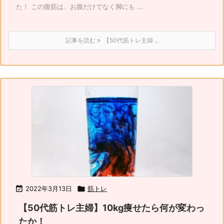
た！ この腹筋は、お腹だけでなく脚にも ...
記事を読む
【50代筋トレ主婦 ...

2022年3月13日

筋トレ
【50代筋トレ主婦】10kg痩せたら何が変わっ
たか！