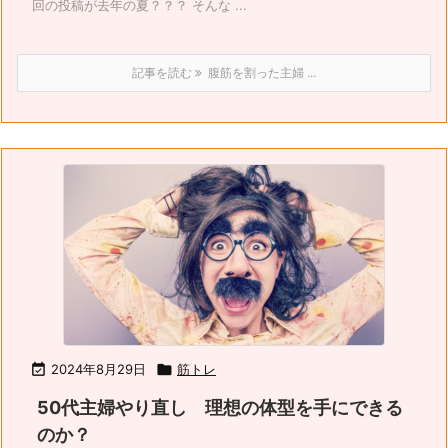
回の投稿が去年の夏？？？ そんな ...
記事を読む
腹筋を割った主婦 ...

2024年8月29日

筋トレ
50代主婦やり直し 理想の体型を手にできる
のか？