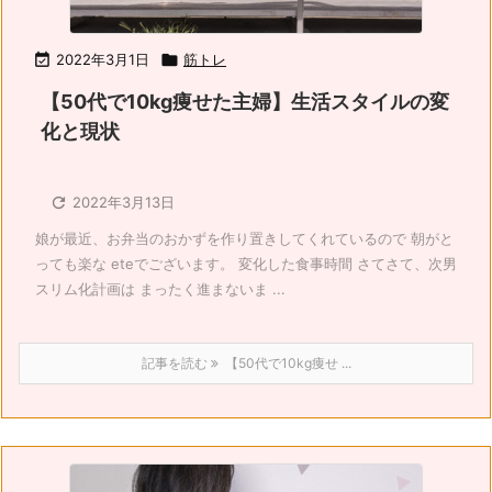

2022年3月1日

筋トレ
【50代で10kg痩せた主婦】生活スタイルの変
化と現状

2022年3月13日
娘が最近、お弁当のおかずを作り置きしてくれているので 朝がと
っても楽な eteでございます。 変化した食事時間 さてさて、次男
スリム化計画は まったく進まないま ...
記事を読む
【50代で10kg痩せ ...