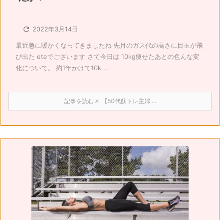

2022年3月14日
最近急に暖かくなってきましたね 先月のガス代の高さに目玉が飛
び出た eteでございます さて今日は 10kg痩せたあとの色んな変
化について。 約1年かけて10k ...
記事を読む
【50代筋トレ主婦 ...