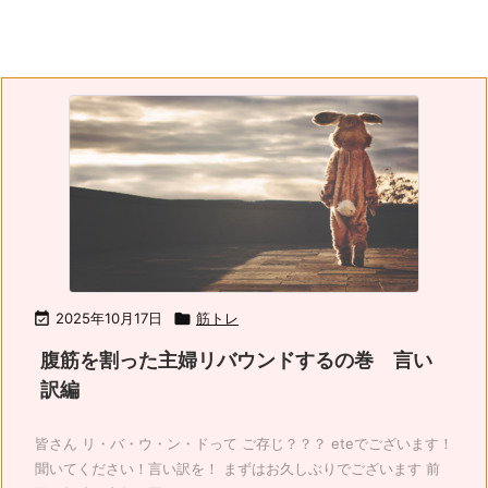

2025年10月17日

筋トレ
腹筋を割った主婦リバウンドするの巻 言い
訳編
皆さん リ・バ・ウ・ン・ドって ご存じ？？？ eteでございます！
聞いてください！言い訳を！ まずはお久しぶりでございます 前