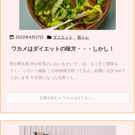

2022年4月27日

ダイエット
,
筋トレ
ワカメはダイエットの味方・・・しかし！
雨が降る前 外の空気のにおいをかいで 「あ、もうすぐ雨降る
で！」 っていう義妹 この特殊能力持ってる人、結構いる説 eteで
ございます やる気になった次男くん ...
記事を読む
ワカメはダイエッ ...