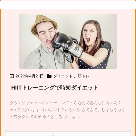

2022年4月21日

ダイエット
,
筋トレ
HIITトレーニングで時短ダイエット
ダウンジャケットのクリーニングって なんであんなに高いん？
eteでございます リバウンド？いやいや さてさて、しばらくぶり
のワタクシですが 今のところ 世にも ...