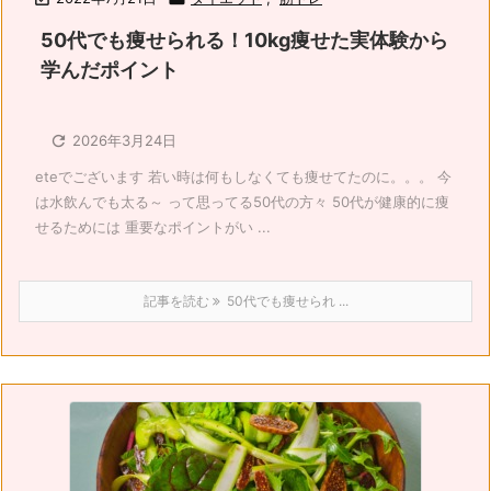
50代でも痩せられる！10kg痩せた実体験から
学んだポイント

2026年3月24日
eteでございます 若い時は何もしなくても痩せてたのに。。。 今
は水飲んでも太る～ って思ってる50代の方々 50代が健康的に痩
せるためには 重要なポイントがい ...
記事を読む
50代でも痩せられ ...