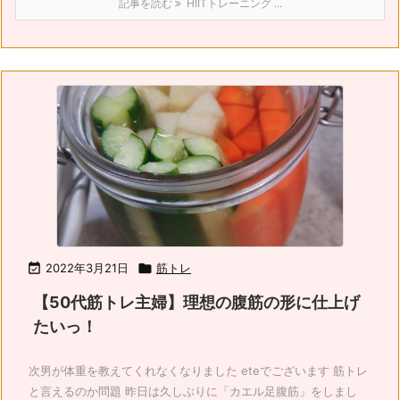
記事を読む
HIITトレーニング ...

2022年3月21日

筋トレ
【50代筋トレ主婦】理想の腹筋の形に仕上げ
たいっ！
次男が体重を教えてくれなくなりました eteでございます 筋トレ
と言えるのか問題 昨日は久しぶりに「カエル足腹筋」をしまし