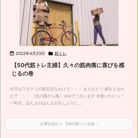

2022年4月23日

筋トレ
【50代筋トレ主婦】久々の筋肉痛に喜びを感
じるの巻
今月はワタクシの誕生月なわけで・・・ またひとつ 歳をとるわ
けで・・・ （北の国から風） eteでございます 全身いたいっ！
一昨日、ほんまのほんまの久しぶりに ...
記事を読む
【50代筋トレ主婦 ...