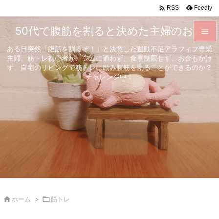

Feedly
RSS
50代で腹筋を割ると決めた主婦のお話

ある日突然「腹筋を割るぞ！」と決意した運動不足アラフィフ専業

主婦。筋トレ初心者が、ジムに通わず、食事制限せず、お金もかけ
メニュ
ず、自宅のリビングで筋トレに励み腹筋を割ることができるのか？

チャレンジ中！
サイド

前へ

次へ

検索

ホーム
>

筋トレ