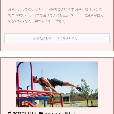
お米、売ってないっ！！！ eteでございます お米不足はいつま
で？ 50ウン年、日本で生きてきましたが スーパーにお米が並ん
でない状況なんて初めてです！ 皆さん ...
記事を読む
50代主婦やり直し ...

2022年7月21日

ダイエット
,
筋トレ