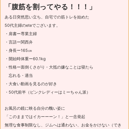
「腹筋を割ってやる！！！」
ある日突然思い立ち、自宅での筋トレを始めた
50代主婦のeteでございます。
・肩書ー専業主婦
・言語ー関西弁
・身長ー165㎝
・開始時体重ー60.1kg
・性格ー面倒くさがり・大抵の嫌なことは寝たら
忘れる・適当
・大食い動画を見るのが好き
・50代前半（ピンクレディーはミーちゃん派）
お風呂の鏡に映る自分の醜い姿に
「このままではイカーーーン！」と一念発起
無理な食事制限なし、ジムへは通わない、お金をかけない（でき