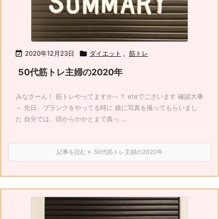

2020年12月23日

ダイエット
,
筋トレ
50代筋トレ主婦の2020年
みなさーん！ 筋トレやってますか～？ eteでございます 確認大事
～ 先日、プランクをやってる時に 娘に写真を撮ってもらいまし
た 自分では、頭からかかとまで真っ ...
記事を読む
50代筋トレ主婦の2020年