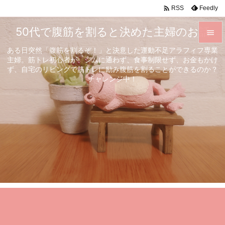

Feedly
RSS
50代で腹筋を割ると決めた主婦のお話

ある日突然「腹筋を割るぞ！」と決意した運動不足アラフィフ専業

主婦。筋トレ初心者が、ジムに通わず、食事制限せず、お金もかけ
メニュ
ず、自宅のリビングで筋トレに励み腹筋を割ることができるのか？

チャレンジ中！
サイド

前へ

次へ

検索