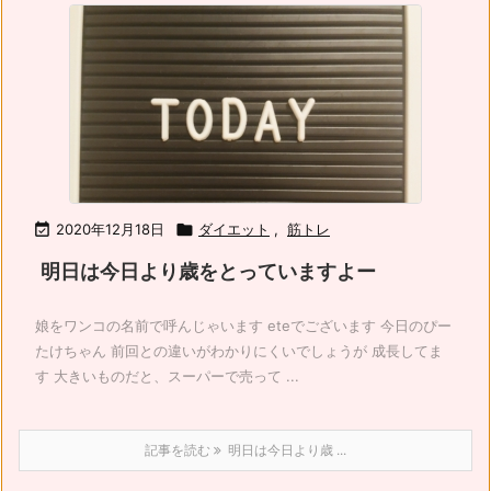

2020年12月18日

ダイエット
,
筋トレ
明日は今日より歳をとっていますよー
娘をワンコの名前で呼んじゃいます eteでございます 今日のぴー
たけちゃん 前回との違いがわかりにくいでしょうが 成長してま
す 大きいものだと、スーパーで売って ...
記事を読む
明日は今日より歳 ...