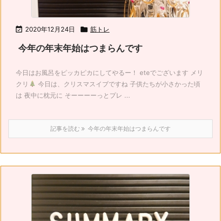

2020年12月24日

筋トレ
今年の年末年始はつまらんです
今日はお風呂をピッカピカにしてやるー！ eteでございます メリ
クリ
今日は、クリスマスイブですね 子供たちが小さかった頃
は 夜中に枕元に そーーーーっとプレ ...
記事を読む
今年の年末年始はつまらんです