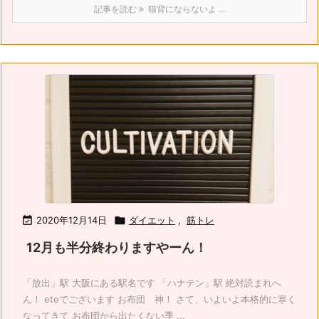
記事を読む
猫背にならないよ ...

2020年12月14日

ダイエット
,
筋トレ
12月も半分終わりますやーん！
「放出」駅 大阪にある駅名です 「ハナテン」駅 絶対読まれへ
ん！ eteでございます お布団 神！ さて、いよいよ本格的に寒く
なってきて お布団から出たくない季 ...