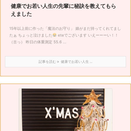
健康でお若い人生の先輩に秘訣を教えてもら
えました
15年以上前に作った「魔法のお守り」 娘がまだ持ってくれてまし
たぁ ちょっと泣けました
eteでございます いえーーーい！！
（古っ） 昨日の体重測定 55.6 ...
記事を読む
健康でお若い人生 ...