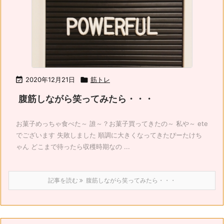

2020年12月21日

筋トレ
腹筋しながら笑ってみたら・・・
お菓子めっちゃ食べた～ 誰～？お菓子買ってきたの～ 私や～ ete
でございます 失敗しました 順調に大きくなってきたぴーたけち
ゃん どこまで待ったら収穫時期なの ...
記事を読む
腹筋しながら笑ってみたら・・・