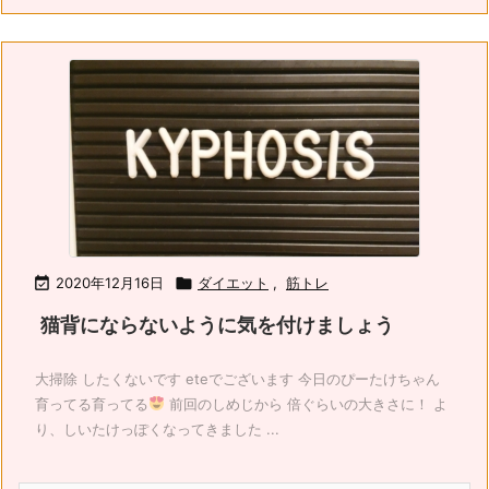

2020年12月16日

ダイエット
,
筋トレ
猫背にならないように気を付けましょう
大掃除 したくないです eteでございます 今日のぴーたけちゃん
育ってる育ってる
前回のしめじから 倍ぐらいの大きさに！ よ
り、しいたけっぽくなってきました ...