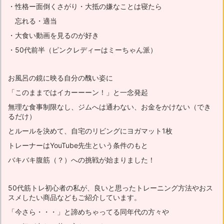
・性格ー面倒くさがり・大抵の嫌なことは寝たら
忘れる・適当
・大食い動画を見るのが好き
・50代前半（ピンクレディーはミーちゃん派）
お風呂の鏡に映る自分の醜い姿に
「このままではイカーーーン！」と一念発起
無理な食事制限なし、ジムへは通わない、お金をかけない（でき
るだけ）
とルールを決めて、自宅のリビングにヨガマット1枚
トレーナーはYouTube先生という条件のもと
バキバキ腹筋（？）への挑戦が始まりました！
50代筋トレ初心者の私が、良いと思ったトレーニング方法やおス
スメ
したい商品などもご紹介しています。
「今さら・・・」と諦めちゃってる同年代の方々や