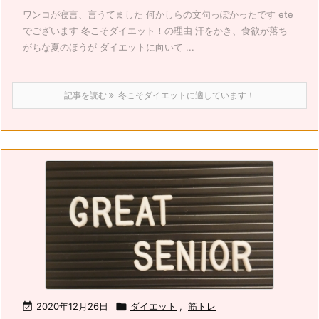
ワンコが寝言、言うてました 何かしらの文句っぽかったです ete
でございます 冬こそダイエット！の理由 汗をかき、食欲が落ち
がちな夏のほうが ダイエットに向いて ...
記事を読む
冬こそダイエットに適しています！

2020年12月26日

ダイエット
,
筋トレ