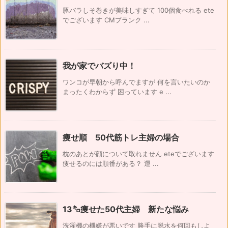
豚バラしそ巻きが美味しすぎて 100個食べれる ete
でございます CMプランク ...
我が家でバズり中！
ワンコが早朝から呼んでますが 何を言いたいのか
まったくわからず 困っています e ...
痩せ順 50代筋トレ主婦の場合
枕のあとが顔について取れません eteでございます
痩せるのには順番がある？ 運 ...
13㌔痩せた50代主婦 新たな悩み
洗濯機の機嫌が悪いです 勝手に脱水を何回もしよ