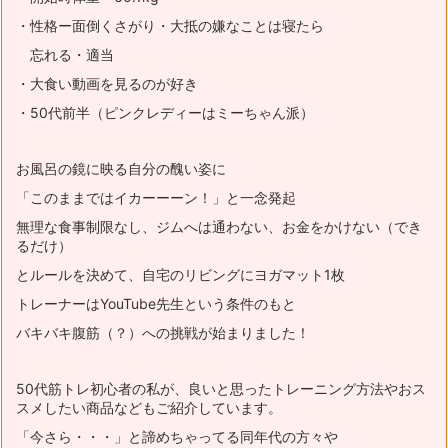
・性格ー面倒くさがり・大抵の嫌なことは寝たら
忘れる・適当
・大食い動画を見るのが好き
・50代前半（ピンクレディーはミーちゃん派）
お風呂の鏡に映る自分の醜い姿に
「このままではイカーーーン！」と一念発起
無理な食事制限なし、ジムへは通わない、お金をかけない（でき
るだけ）
とルールを決めて、自宅のリビングにヨガマット1枚
トレーナーはYouTube先生という条件のもと
バキバキ腹筋（？）への挑戦が始まりました！
50代筋トレ初心者の私が、良いと思ったトレーニング方法やおス
スメ
したい商品などもご紹介しています。
「今さら・・・」と諦めちゃってる同年代の方々や