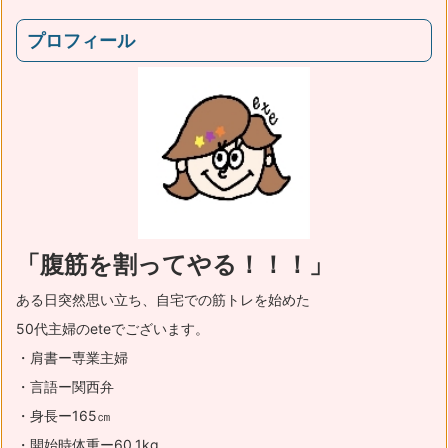
プロフィール
「腹筋を割ってやる！！！」
ある日突然思い立ち、自宅での筋トレを始めた
50代主婦のeteでございます。
・肩書ー専業主婦
・言語ー関西弁
・身長ー165㎝
・開始時体重ー60.1kg