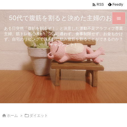

Feedly
RSS
50代で腹筋を割ると決めた主婦のお話

ある日突然「腹筋を割るぞ！」と決意した運動不足アラフィフ専業

主婦。筋トレ初心者が、ジムに通わず、食事制限せず、お金もかけ
メニュ
ず、自宅のリビングで筋トレに励み腹筋を割ることができるのか？

チャレンジ中！
サイド

前へ

次へ

検索

ホーム
>

ダイエット