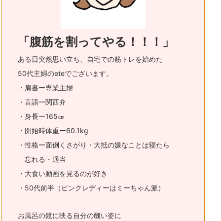
「腹筋を割ってやる！！！」
ある日突然思い立ち、自宅での筋トレを始めた
50代主婦のeteでございます。
・肩書ー専業主婦
・言語ー関西弁
・身長ー165㎝
・開始時体重ー60.1kg
・性格ー面倒くさがり・大抵の嫌なことは寝たら
忘れる・適当
・大食い動画を見るのが好き
・50代前半（ピンクレディーはミーちゃん派）
お風呂の鏡に映る自分の醜い姿に