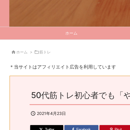
ホーム

ホーム
>

筋トレ
＊当サイトはアフィリエイト広告を利用しています
50代筋トレ初心者でも「

2021年4月23日
Twitter
Facebook
Pin it