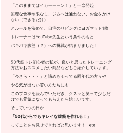
「このままではイカーーーン！」と一念発起
無理な食事制限なし、ジムへは通わない、お金をかけ
ない（できるだけ）
とルールを決めて、自宅のリビングにヨガマット1枚
トレーナーはYouTube先生という条件のもと
バキバキ腹筋（？）への挑戦が始まりました！
50代筋トレ初心者の私が、良いと思ったトレーニング
方法やおススメ
したい商品などもご紹介しています。
「今さら・・・」と諦めちゃってる同年代の方々や
やる気が出ない若い方たちにも
このブログを読んでいただき、
クスッと笑って少しだ
けでも元気になってもらえたら嬉しいです。
そしていつの日か
「50代からでもキレイな腹筋を作れる！」
ってことをお見せできればと思います！ ete