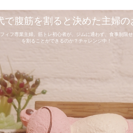
0代で腹筋を割ると決めた主婦の
フィフ専業主婦。筋トレ初心者が、ジムに通わず、食事制限せ
を割ることができるのか？チャレンジ中！