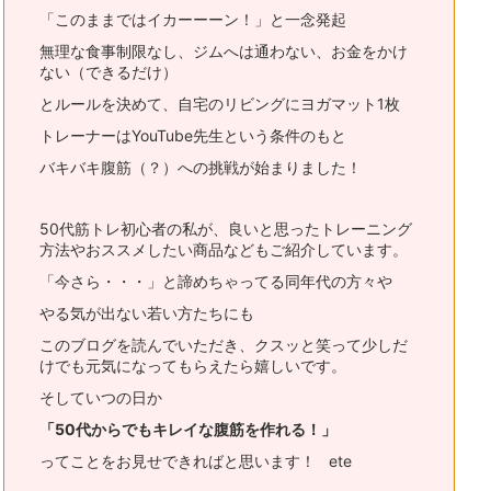
「このままではイカーーーン！」と一念発起
無理な食事制限なし、ジムへは通わない、お金をかけ
ない（できるだけ）
とルールを決めて、自宅のリビングにヨガマット1枚
トレーナーはYouTube先生という条件のもと
バキバキ腹筋（？）への挑戦が始まりました！
50代筋トレ初心者の私が、良いと思ったトレーニング
方法やおススメ
したい商品などもご紹介しています。
「今さら・・・」と諦めちゃってる同年代の方々や
やる気が出ない若い方たちにも
このブログを読んでいただき、
クスッと笑って少しだ
けでも元気になってもらえたら嬉しいです。
そしていつの日か
「50代からでもキレイな腹筋を作れる！」
ってことをお見せできればと思います！ ete