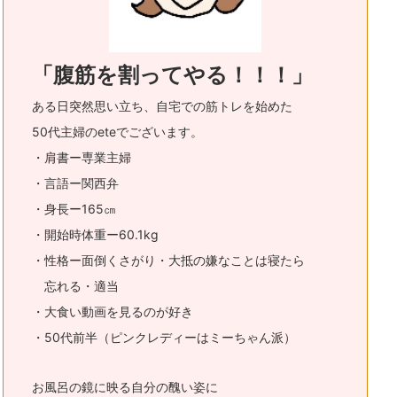
「腹筋を割ってやる！！！」
ある日突然思い立ち、自宅での筋トレを始めた
50代主婦のeteでございます。
・肩書ー専業主婦
・言語ー関西弁
・身長ー165㎝
・開始時体重ー60.1kg
・性格ー面倒くさがり・大抵の嫌なことは寝たら
忘れる・適当
・大食い動画を見るのが好き
・50代前半（ピンクレディーはミーちゃん派）
お風呂の鏡に映る自分の醜い姿に