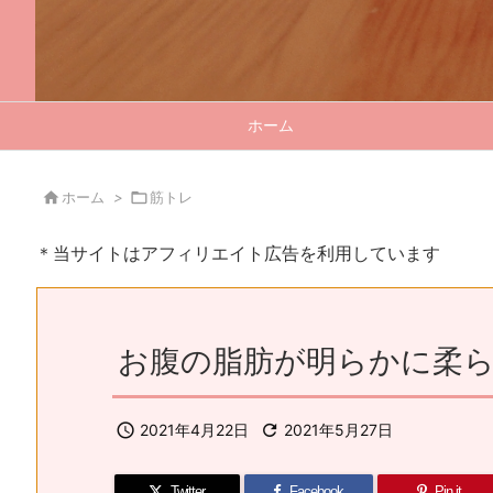
ホーム

ホーム
>

筋トレ
＊当サイトはアフィリエイト広告を利用しています
お腹の脂肪が明らかに柔

2021年4月22日

2021年5月27日
Twitter
Facebook
Pin it