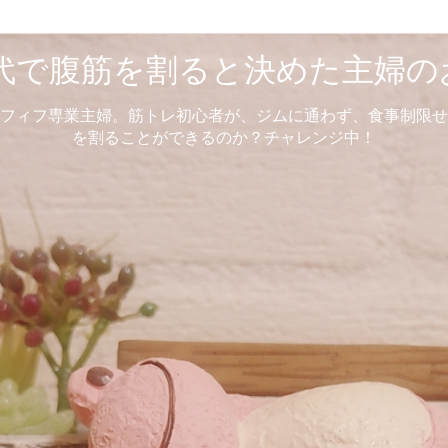
0代で腹筋を割ると決めた主婦の
フィフ専業主婦。筋トレ初心者が、ジムに通わず、食事制限せ
を割ることができるのか？チャレンジ中！