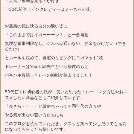
・大食い動画を見るのが好き
・50代前半（ピンクレディーはミーちゃん派）
お風呂の鏡に映る自分の醜い姿に
「このままではイカーーーン！」と一念発起
無理な食事制限なし、ジムへは通わない、お金をかけない（でき
るだけ）
とルールを決めて、自宅のリビングにヨガマット1枚
トレーナーはYouTube先生という条件のもと
バキバキ腹筋（？）への挑戦が始まりました！
50代筋トレ初心者の私が、良いと思ったトレーニング方法やおス
スメ
したい商品などもご紹介しています。
「今さら・・・」と諦めちゃってる同年代の方々や
やる気が出ない若い方たちにも
このブログを読んでいただき、
クスッと笑って少しだけでも元気
になってもらえたら嬉しいです。