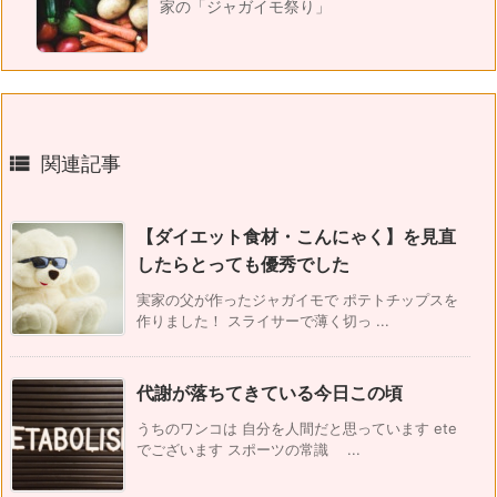
家の「ジャガイモ祭り」

関連記事
【ダイエット食材・こんにゃく】を見直
したらとっても優秀でした
実家の父が作ったジャガイモで ポテトチップスを
作りました！ スライサーで薄く切っ ...
代謝が落ちてきている今日この頃
うちのワンコは 自分を人間だと思っています ete
でございます スポーツの常識 ...