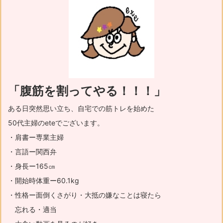
「腹筋を割ってやる！！！」
ある日突然思い立ち、自宅での筋トレを始めた
50代主婦のeteでございます。
・肩書ー専業主婦
・言語ー関西弁
・身長ー165㎝
・開始時体重ー60.1kg
・性格ー面倒くさがり・大抵の嫌なことは寝たら
忘れる・適当