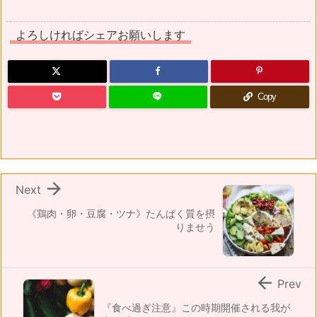
よろしければシェアお願いします
Copy

Next
《鶏肉・卵・豆腐・ツナ》たんぱく質を摂
りませう

Prev
『食べ過ぎ注意』この時期開催される我が