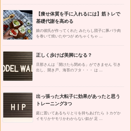
【痩せ体質を手に入れるには】筋トレで
基礎代謝を高める
娘の彼氏が作ってくれた みたらし団子に豚バラ肉
を巻いて焼いたやつが めちゃくちゃ ...
正しく歩けば美脚になる？
旦那さんは「開けたら閉める」ができません 引き
出し、開き戸、海苔のフタ・・・ は ...
出っ張った大転子に効果があったと思う
トレーニング3つ
庭に置いてあるちりとりを持ちあげたら トカゲか
イモリかヤモリかわからない奴が 足 ...