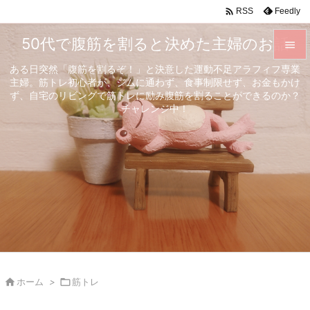

Feedly
RSS
50代で腹筋を割ると決めた主婦のお話

ある日突然「腹筋を割るぞ！」と決意した運動不足アラフィフ専業

主婦。筋トレ初心者が、ジムに通わず、食事制限せず、お金もかけ
メニュ
ず、自宅のリビングで筋トレに励み腹筋を割ることができるのか？

チャレンジ中！
サイド

前へ

次へ

検索

ホーム
>

筋トレ