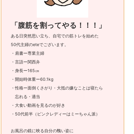
「腹筋を割ってやる！！！」
ある日突然思い立ち、自宅での筋トレを始めた
50代主婦のeteでございます。
・肩書ー専業主婦
・言語ー関西弁
・身長ー165㎝
・開始時体重ー60.1kg
・性格ー面倒くさがり・大抵の嫌なことは寝たら
忘れる・適当
・大食い動画を見るのが好き
・50代前半（ピンクレディーはミーちゃん派）
お風呂の鏡に映る自分の醜い姿に