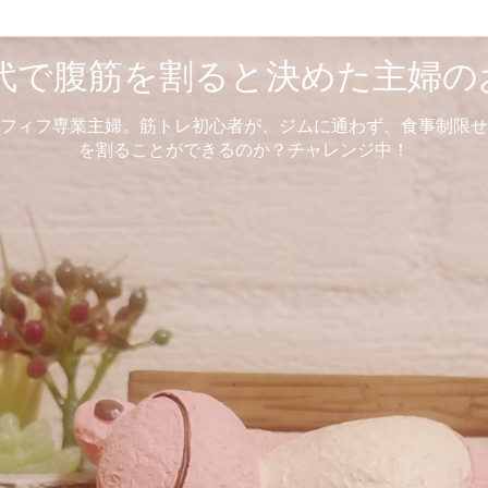
0代で腹筋を割ると決めた主婦の
フィフ専業主婦。筋トレ初心者が、ジムに通わず、食事制限せ
を割ることができるのか？チャレンジ中！