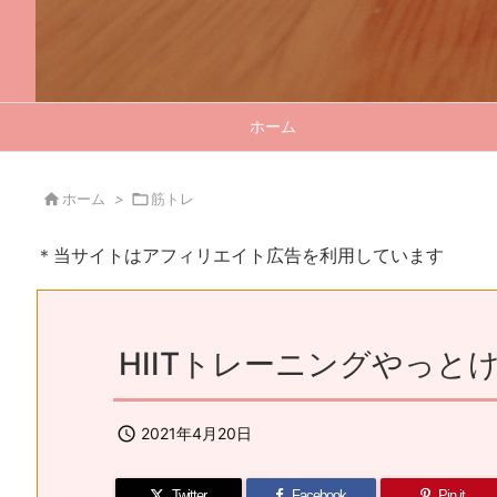
ホーム

ホーム
>

筋トレ
＊当サイトはアフィリエイト広告を利用しています
HIITトレーニングやっと

2021年4月20日
Twitter
Facebook
Pin it