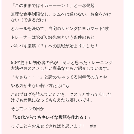
「このままではイカーーーン！」と一念発起
無理な食事制限なし、ジムへは通わない、お金をかけ
ない（できるだけ）
とルールを決めて、自宅のリビングにヨガマット1枚
トレーナーはYouTube先生という条件のもと
バキバキ腹筋（？）への挑戦が始まりました！
50代筋トレ初心者の私が、良いと思ったトレーニング
方法やおススメ
したい商品などもご紹介しています。
「今さら・・・」と諦めちゃってる同年代の方々や
やる気が出ない若い方たちにも
このブログを読んでいただき、
クスッと笑って少しだ
けでも元気になってもらえたら嬉しいです。
そしていつの日か
「50代からでもキレイな腹筋を作れる！」
ってことをお見せできればと思います！ ete