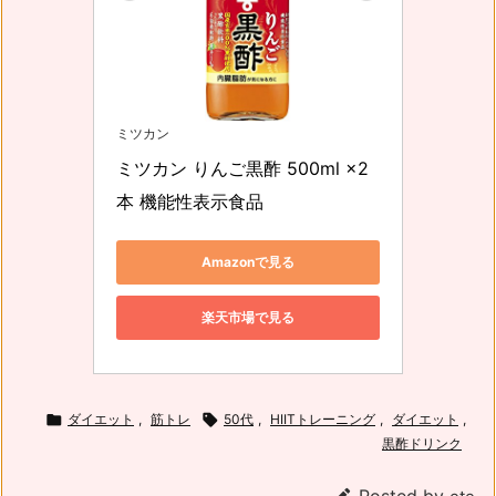
ミツカン
ミツカン りんご黒酢 500ml ×2
本 機能性表示食品
Amazonで見る
楽天市場で見る

ダイエット
,
筋トレ

50代
,
HIITトレーニング
,
ダイエット
,
黒酢ドリンク
Posted by