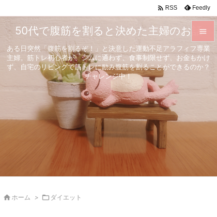

Feedly
RSS
50代で腹筋を割ると決めた主婦のお話

ある日突然「腹筋を割るぞ！」と決意した運動不足アラフィフ専業

主婦。筋トレ初心者が、ジムに通わず、食事制限せず、お金もかけ
メニュ
ず、自宅のリビングで筋トレに励み腹筋を割ることができるのか？

チャレンジ中！
サイド

前へ

次へ

検索

ホーム
>

ダイエット