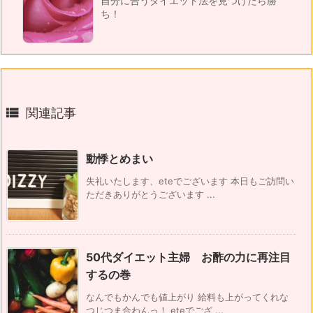
自分に合うダイエット法を見つけたら勝
ち！

関連記事
動悸とめまい
失礼いたします、eteでございます 本日もご訪問い
ただきありがとうございます ...
50代ダイエット主婦 お酢の力に再注目
するの巻
なんでもかんでも値上がり 給料も上がってくれな
つじつま合わんっ！ eteでござ ...