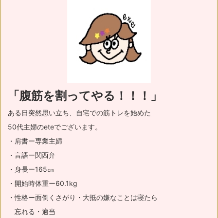
「腹筋を割ってやる！！！」
ある日突然思い立ち、自宅での筋トレを始めた
50代主婦のeteでございます。
・肩書ー専業主婦
・言語ー関西弁
・身長ー165㎝
・開始時体重ー60.1kg
・性格ー面倒くさがり・大抵の嫌なことは寝たら
忘れる・適当