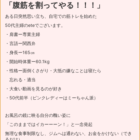
「腹筋を割ってやる！！！」
ある日突然思い立ち、自宅での筋トレを始めた
50代主婦のeteでございます。
・肩書ー専業主婦
・言語ー関西弁
・身長ー165㎝
・開始時体重ー60.1kg
・性格ー面倒くさがり・大抵の嫌なことは寝たら
忘れる・適当
・大食い動画を見るのが好き
・50代前半（ピンクレディーはミーちゃん派）
お風呂の鏡に映る自分の醜い姿に
「このままではイカーーーン！」と一念発起
無理な食事制限なし、ジムへは通わない、お金をかけない（でき
るだけ）