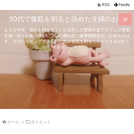

Feedly
RSS
50代で腹筋を割ると決めた主婦のお話

ある日突然「腹筋を割るぞ！」と決意した運動不足アラフィフ専業

主婦。筋トレ初心者が、ジムに通わず、食事制限せず、お金もかけ
メニュ
ず、自宅のリビングで筋トレに励み腹筋を割ることができるのか？

チャレンジ中！
サイド

前へ

次へ

検索

ホーム
>

ダイエット