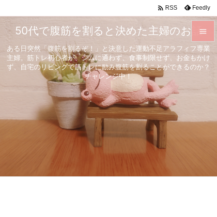

Feedly
RSS
50代で腹筋を割ると決めた主婦のお話

ある日突然「腹筋を割るぞ！」と決意した運動不足アラフィフ専業

主婦。筋トレ初心者が、ジムに通わず、食事制限せず、お金もかけ
メニュ
ず、自宅のリビングで筋トレに励み腹筋を割ることができるのか？

チャレンジ中！
サイド

前へ

次へ

検索