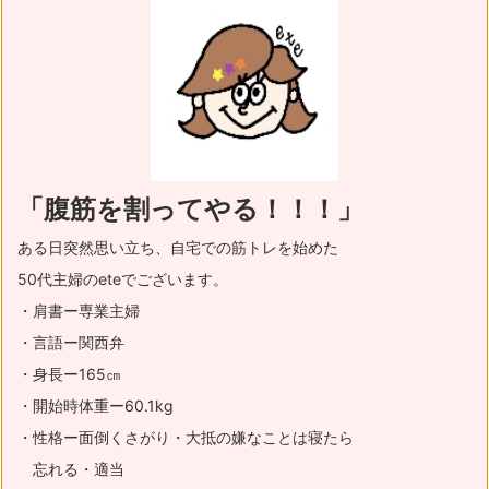
「腹筋を割ってやる！！！」
ある日突然思い立ち、自宅での筋トレを始めた
50代主婦のeteでございます。
・肩書ー専業主婦
・言語ー関西弁
・身長ー165㎝
・開始時体重ー60.1kg
・性格ー面倒くさがり・大抵の嫌なことは寝たら
忘れる・適当