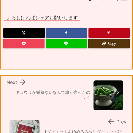
よろしければシェアお願いします
Copy

Next
キュウリが栄養ないなんて誰が言ったの
～？

Prev
【ダイエットを始める方へ】ダイエット記