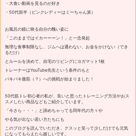
・大食い動画を見るのが好き
・50代前半（ピンクレディーはミーちゃん派）
お風呂の鏡に映る自分の醜い姿に
「このままではイカーーーン！」と一念発起
無理な食事制限なし、ジムへは通わない、お金をかけない（でき
るだけ）
とルールを決めて、自宅のリビングにヨガマット1枚
トレーナーはYouTube先生という条件のもと
バキバキ腹筋（？）への挑戦が始まりました！
50代筋トレ初心者の私が、良いと思ったトレーニング方法やおス
スメ
したい商品などもご紹介しています。
「今さら・・・」と諦めちゃってる同年代の方々や
やる気が出ない若い方たちにも
このブログを読んでいただき、
クスッと笑って少しだけでも元気
になってもらえたら嬉しいです。