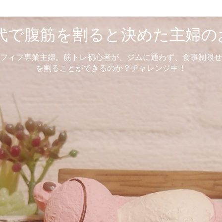
0代で腹筋を割ると決めた主婦の
フィフ専業主婦。筋トレ初心者が、ジムに通わず、食事制限せ
を割ることができるのか？チャレンジ中！