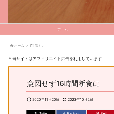
ホーム

ホーム
>

筋トレ
＊当サイトはアフィリエイト広告を利用しています
意図せず16時間断食に

2020年11月20日

2023年10月2日
Twitter
Facebook
Pin it