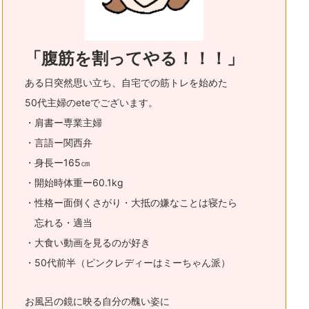
「腹筋を割ってやる！！！」
ある日突然思い立ち、自宅での筋トレを始めた
50代主婦のeteでございます。
・肩書ー専業主婦
・言語ー関西弁
・身長ー165㎝
・開始時体重ー60.1kg
・性格ー面倒くさがり・大抵の嫌なことは寝たら
忘れる・適当
・大食い動画を見るのが好き
・50代前半（ピンクレディーはミーちゃん派）
お風呂の鏡に映る自分の醜い姿に