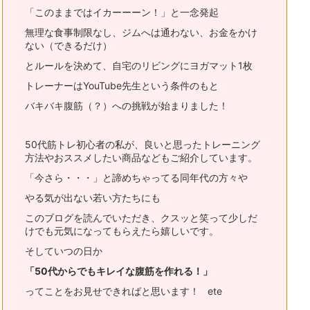
「このままではイカーーーン！」と一念発起
無理な食事制限なし、ジムへは通わない、お金をかけ
ない（できるだけ）
とルールを決めて、自宅のリビングにヨガマット1枚
トレーナーはYouTube先生という条件のもと
バキバキ腹筋（？）への挑戦が始まりました！
50代筋トレ初心者の私が、良いと思ったトレーニング
方法やおススメ
したい商品などもご紹介しています。
「今さら・・・」と諦めちゃってる同年代の方々や
やる気が出ない若い方たちにも
このブログを読んでいただき、
クスッと笑って少しだ
けでも元気になってもらえたら嬉しいです。
そしていつの日か
「50代からでもキレイな腹筋を作れる！」
ってことをお見せできればと思います！ ete