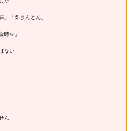
した
腐」「栗きんとん」
金時豆」
ばない
せん