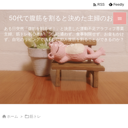

Feedly
RSS
50代で腹筋を割ると決めた主婦のお話

ある日突然「腹筋を割るぞ！」と決意した運動不足アラフィフ専業

主婦。筋トレ初心者が、ジムに通わず、食事制限せず、お金もかけ
メニュ
ず、自宅のリビングで筋トレに励み腹筋を割ることができるのか？

チャレンジ中！
サイド

前へ

次へ

検索

ホーム
>

筋トレ