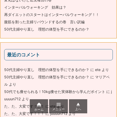
インターバルウォーキング 効果は？
再ダイエットのスタートはインターバルウォーキング！！
腹筋を割った主婦リバウンドするの巻 言い訳編
50代主婦やり直し 理想の体型を手にできるのか？
最近のコメント
50代主婦やり直し 理想の体型を手にできるのか？
に
ete
より
50代主婦やり直し 理想の体型を手にできるのか？
に
マリアベ
ル
より
50代でも痩せられる！10kg痩せた実体験から学んだポイント
に
j
uuuun712
より



た、た、大変です！！！
に
ete
より
メニュー
上へ
ホーム
た、た、大変です！！！
に
juuuun712
より