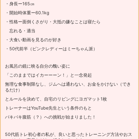
・身長ー165㎝
・開始時体重ー60.1kg
・性格ー面倒くさがり・大抵の嫌なことは寝たら
忘れる・適当
・大食い動画を見るのが好き
・50代前半（ピンクレディーはミーちゃん派）
お風呂の鏡に映る自分の醜い姿に
「このままではイカーーーン！」と一念発起
無理な食事制限なし、ジムへは通わない、お金をかけない（でき
るだけ）
とルールを決めて、自宅のリビングにヨガマット1枚
トレーナーはYouTube先生という条件のもと
バキバキ腹筋（？）への挑戦が始まりました！
50代筋トレ初心者の私が、良いと思ったトレーニング方法やおス