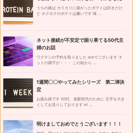
うちの娘は カリカリに揚がったポテトは好きだけ
ど ホクホクのポテトは嫌いです 味 ...
ネット接続が不安定で困り果てる50代主
婦のお話
ワクチンの予約を取りました eteでございます ネ
ットの調子が・・・ この前から ...
1週間〇〇やってみたシリーズ 第二弾決
定
お疲れ様です 50代 老眼世代のために 文字を大き
くしてお送りしております et ...
明けましておめでとうございます！！！