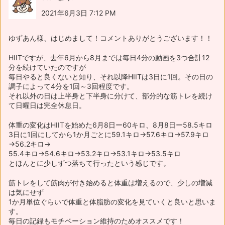
2021年6月3日 7:12 PM
ゆずあん様、はじめまして！コメントありがとうございます！！
HIITですが、去年6月から8月までは毎日4分の動画を3つ合計12
分を続けていたのですが
毎日やると良くないと知り、それ以降HIITは3日に1回。その日の
調子によって4分を1回～3回程度です。
それ以外の日は上半身と下半身に分けて、部分的な筋トレを続け
て日曜日は完全休息日。
体重の変化はHIITを始めた6月8日ー60キロ、8月8日ー58.5キロ
3日に1回にしてから1か月ごとに59.1キロ→57.6キロ→57.9キロ
→56.2キロ→
55.4キロ→54.6キロ→53.2キロ→53.1キロ→53.5キロ
とほんとに少しずつ落ちて行ったという感じです。
筋トレをして筋肉が付き始めると体重は増えるので、少しの増減
は気にせず
1か月単位ぐらいで体重と体脂肪の変化を見ていくと良いと思いま
す。
毎日の記録もモチベーション維持のためオススメです！