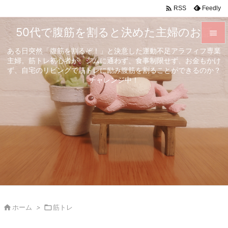

Feedly
RSS
50代で腹筋を割ると決めた主婦のお話

ある日突然「腹筋を割るぞ！」と決意した運動不足アラフィフ専業

主婦。筋トレ初心者が、ジムに通わず、食事制限せず、お金もかけ
メニュ
ず、自宅のリビングで筋トレに励み腹筋を割ることができるのか？

チャレンジ中！
サイド

前へ

次へ

検索

ホーム
>

筋トレ