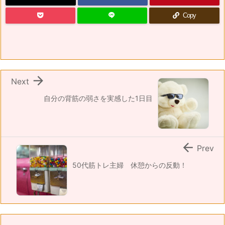
Copy

Next
自分の背筋の弱さを実感した1日目

Prev
50代筋トレ主婦 休憩からの反動！