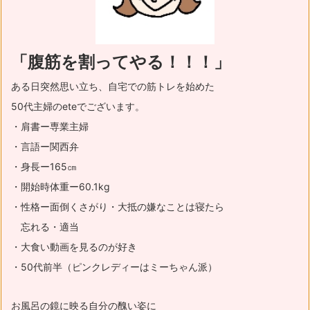
「腹筋を割ってやる！！！」
ある日突然思い立ち、自宅での筋トレを始めた
50代主婦のeteでございます。
・肩書ー専業主婦
・言語ー関西弁
・身長ー165㎝
・開始時体重ー60.1kg
・性格ー面倒くさがり・大抵の嫌なことは寝たら
忘れる・適当
・大食い動画を見るのが好き
・50代前半（ピンクレディーはミーちゃん派）
お風呂の鏡に映る自分の醜い姿に