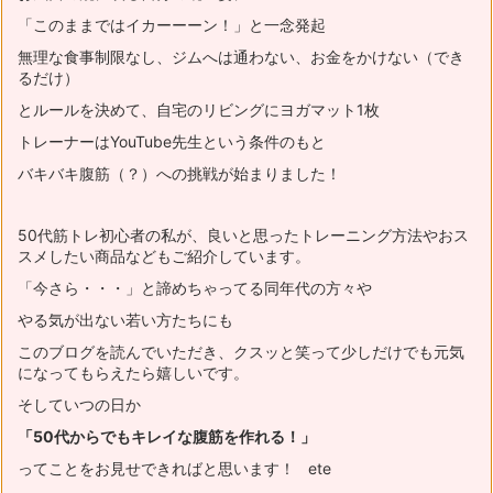
「このままではイカーーーン！」と一念発起
無理な食事制限なし、ジムへは通わない、お金をかけない（でき
るだけ）
とルールを決めて、自宅のリビングにヨガマット1枚
トレーナーはYouTube先生という条件のもと
バキバキ腹筋（？）への挑戦が始まりました！
50代筋トレ初心者の私が、良いと思ったトレーニング方法やおス
スメ
したい商品などもご紹介しています。
「今さら・・・」と諦めちゃってる同年代の方々や
やる気が出ない若い方たちにも
このブログを読んでいただき、
クスッと笑って少しだけでも元気
になってもらえたら嬉しいです。
そしていつの日か
「50代からでもキレイな腹筋を作れる！」
ってことをお見せできればと思います！ ete