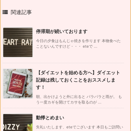

関連記事
停滞期が続いております
今日の夕食はもんじゃ焼きを作ります 本物食べた
ことないんですけど・・・ eteで ...
【ダイエットを始める方へ】ダイエット
記録は残しておくことをおススメしま
す！
朝、出かけようと外に出ると パラパラと雨が。 も
う一度カギを開けてカサを取るのが ...
動悸とめまい
失礼いたします、eteでございます 本日もご訪問い