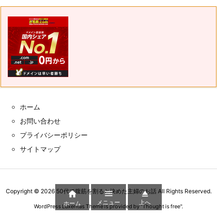
ホーム
お問い合わせ
プライバシーポリシー
サイトマップ
Copyright ©
2026
50代で腹筋を割ると決めた主婦のお話
All Rights Reserved.



メニュー
上へ
ホーム
WordPress Luxeritas Theme is provided by "
Thought is free
".