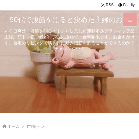

Feedly
RSS
50代で腹筋を割ると決めた主婦のお話

ある日突然「腹筋を割るぞ！」と決意した運動不足アラフィフ専業

主婦。筋トレ初心者が、ジムに通わず、食事制限せず、お金もかけ
メニュ
ず、自宅のリビングで筋トレに励み腹筋を割ることができるのか？

チャレンジ中！
サイド

前へ

次へ

検索

ホーム
>

筋トレ