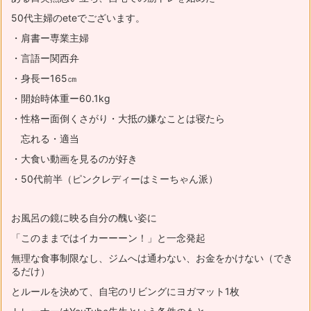
50代主婦のeteでございます。
・肩書ー専業主婦
・言語ー関西弁
・身長ー165㎝
・開始時体重ー60.1kg
・性格ー面倒くさがり・大抵の嫌なことは寝たら
忘れる・適当
・大食い動画を見るのが好き
・50代前半（ピンクレディーはミーちゃん派）
お風呂の鏡に映る自分の醜い姿に
「このままではイカーーーン！」と一念発起
無理な食事制限なし、ジムへは通わない、お金をかけない（でき
るだけ）
とルールを決めて、自宅のリビングにヨガマット1枚