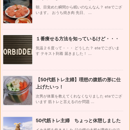
朝、目覚めた瞬間から眠いのなんなん？ eteでござ
います。 おうち焼き肉 先日、 ...
１番痩せる方法を知っているけど・・・
気温２６度って・・・ どうした？ eteでございま
す テキスト到着 届きました！ ...
【50代筋トレ主婦】理想の腹筋の形に仕
上げたいっ！
次男が体重を教えてくれなくなりました eteでござ
います 筋トレと言えるのか問題 ...
50代筋トレ主婦 ちょっと休憩しました
イカ大根を炊きました 父の畑の大根が豊作なので