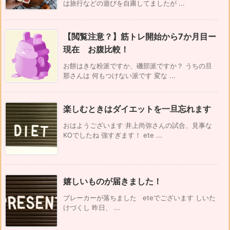
は旅行などの遊びを自粛してましたが ...
【閲覧注意？】筋トレ開始から7か月目ー
現在 お腹比較！
お餅はきな粉派ですか、磯部派ですか？ うちの旦
那さんは 何もつけない派です 変な ...
楽しむときはダイエットを一旦忘れます
おはようございます 井上尚弥さんの試合、見事な
KOでしたね 強すぎます！ ete ...
嬉しいものが届きました！
ブレーカーが落ちました eteでございます しいた
けづくし 昨日、 ...