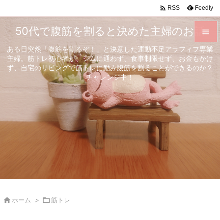

Feedly
RSS
50代で腹筋を割ると決めた主婦のお話

ある日突然「腹筋を割るぞ！」と決意した運動不足アラフィフ専業

主婦。筋トレ初心者が、ジムに通わず、食事制限せず、お金もかけ
メニュ
ず、自宅のリビングで筋トレに励み腹筋を割ることができるのか？

チャレンジ中！
サイド

前へ

次へ

検索

ホーム
>

筋トレ