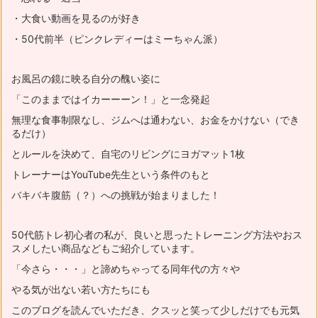
・大食い動画を見るのが好き
・50代前半（ピンクレディーはミーちゃん派）
お風呂の鏡に映る自分の醜い姿に
「このままではイカーーーン！」と一念発起
無理な食事制限なし、ジムへは通わない、お金をかけない（でき
るだけ）
とルールを決めて、自宅のリビングにヨガマット1枚
トレーナーはYouTube先生という条件のもと
バキバキ腹筋（？）への挑戦が始まりました！
50代筋トレ初心者の私が、良いと思ったトレーニング方法やおス
スメ
したい商品などもご紹介しています。
「今さら・・・」と諦めちゃってる同年代の方々や
やる気が出ない若い方たちにも
このブログを読んでいただき、
クスッと笑って少しだけでも元気