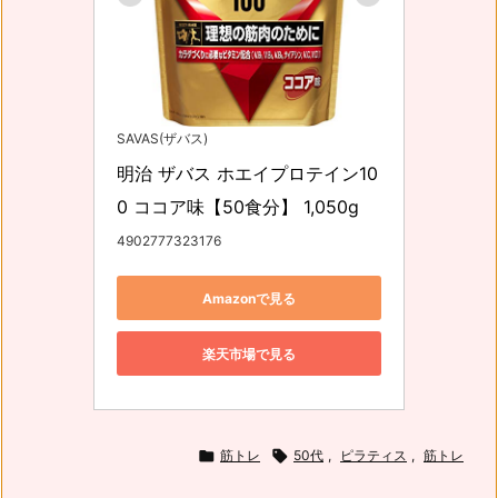
SAVAS(ザバス)
明治 ザバス ホエイプロテイン10
0 ココア味【50食分】 1,050g
4902777323176
Amazonで見る
楽天市場で見る

筋トレ

50代
,
ピラティス
,
筋トレ