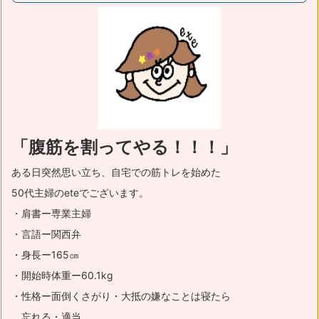
「腹筋を割ってやる！！！」
ある日突然思い立ち、自宅での筋トレを始めた
50代主婦のeteでございます。
・肩書ー専業主婦
・言語ー関西弁
・身長ー165㎝
・開始時体重ー60.1kg
・性格ー面倒くさがり・大抵の嫌なことは寝たら
忘れる・適当