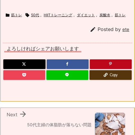

筋トレ

50代
,
HIITトレーニング
,
ダイエット
,
炭酸水
,
筋トレ

Posted by
ete
よろしければシェアお願いします
Copy

Next
50代主婦の体脂肪が落ちない問題