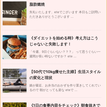
脂肪燃焼
失礼いたします、eteでございます 本日もご訪問い
ただきありがとうございます ...
《ダイエットを始める時》考え方はこう
じゃないと失敗します！
「今週、9日ぐらいない？？？」 って思うぐらい一
週間が長い時ないですか？ ete ...
【50代で10kg痩せた主婦】生活スタイル
の変化と現状
娘が最近、お弁当のおかずを作り置きしてくれてい
るので 朝がとっても楽な eteで ...
《1日の食事内容をチェック》朝食抜きで