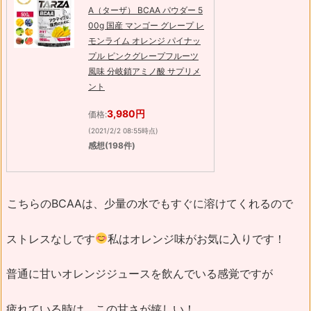
A（ターザ） BCAA パウダー 5
00g 国産 マンゴー グレープ レ
モンライム オレンジ パイナッ
プル ピンクグレープフルーツ
風味 分岐鎖アミノ酸 サプリメ
ント
3,980円
価格:
(2021/2/2 08:55時点)
感想(198件)
こちらのBCAAは、少量の水でもすぐに溶けてくれるので
ストレスなしです
私はオレンジ味がお気に入りです！
普通に甘いオレンジジュースを飲んでいる感覚ですが
疲れている時は、この甘さが嬉しい！