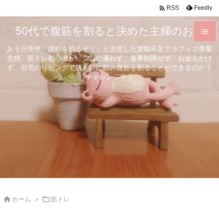

Feedly
RSS
50代で腹筋を割ると決めた主婦のお話

ある日突然「腹筋を割るぞ！」と決意した運動不足アラフィフ専業

主婦。筋トレ初心者が、ジムに通わず、食事制限せず、お金もかけ
メニュ
ず、自宅のリビングで筋トレに励み腹筋を割ることができるのか？

チャレンジ中！
サイド

前へ

次へ

検索

ホーム
>

筋トレ