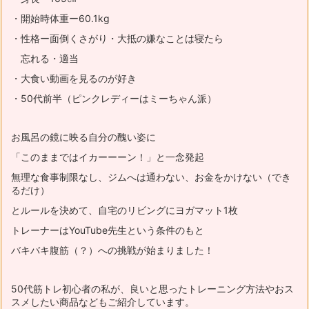
・開始時体重ー60.1kg
・性格ー面倒くさがり・大抵の嫌なことは寝たら
忘れる・適当
・大食い動画を見るのが好き
・50代前半（ピンクレディーはミーちゃん派）
お風呂の鏡に映る自分の醜い姿に
「このままではイカーーーン！」と一念発起
無理な食事制限なし、ジムへは通わない、お金をかけない（でき
るだけ）
とルールを決めて、自宅のリビングにヨガマット1枚
トレーナーはYouTube先生という条件のもと
バキバキ腹筋（？）への挑戦が始まりました！
50代筋トレ初心者の私が、良いと思ったトレーニング方法やおス
スメ
したい商品などもご紹介しています。