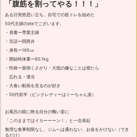
「腹筋を割ってやる！！！」
ある日突然思い立ち、自宅での筋トレを始めた
50代主婦のeteでございます。
・肩書ー専業主婦
・言語ー関西弁
・身長ー165㎝
・開始時体重ー60.1kg
・性格ー面倒くさがり・大抵の嫌なことは寝たら
忘れる・適当
・大食い動画を見るのが好き
・50代前半（ピンクレディーはミーちゃん派）
お風呂の鏡に映る自分の醜い姿に
「このままではイカーーーン！」と一念発起
無理な食事制限なし、ジムへは通わない、お金をかけない（でき
るだけ）